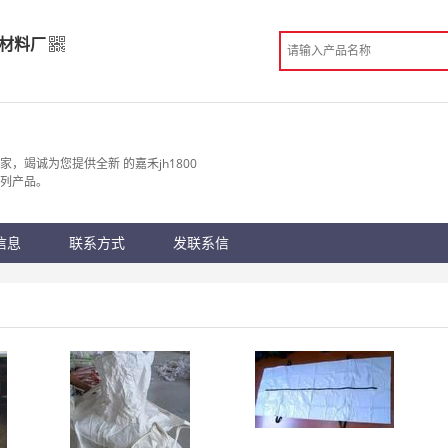
材料厂
装材料厂
造
竭诚为您提供全新 的嘉禾jh1800
系列产品。
 成都市
份认证
手机访问展示厅
信息
联系方式
发联系信