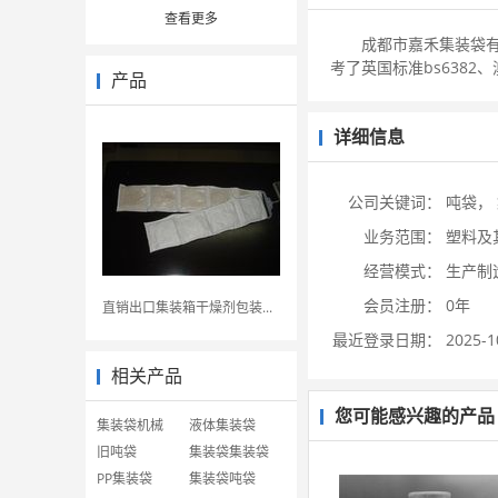
查看更多
成都市嘉禾集装袋有限公司
考了英国标准bs6382、澳
产品
详细信息
公司关键词：
吨袋，
业务范围：
塑料及
经营模式：
生产制
会员注册：
0年
直销出口集装箱干燥剂包装...
最近登录日期：
2025-1
相关产品
您可能感兴趣的产品
集装袋机械
液体集装袋
旧吨袋
集装袋集装袋
PP集装袋
集装袋吨袋