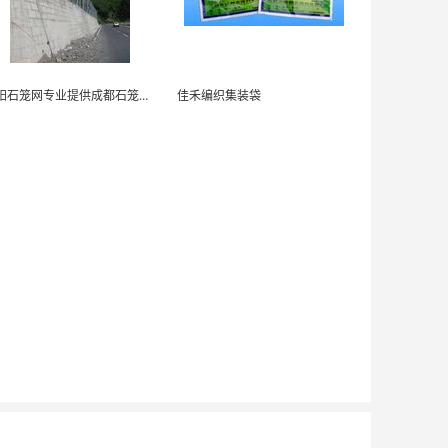
绵阳石笼网专业提供成都石笼网,四川雷诺护垫六角网
佳禾编织集装袋