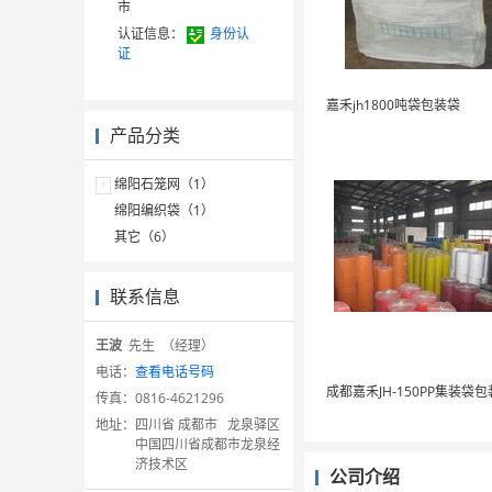
市
认证信息：
身份认
证
嘉禾jh1800吨袋包装袋
产品分类
+
绵阳石笼网（1）
绵阳编织袋（1）
其它（6）
联系信息
王波
先生 （经理）
电话：
查看电话号码
成都嘉禾JH-150PP集装袋包
传真：
0816-4621296
地址：
四川省 成都市 龙泉驿区
中国四川省成都市龙泉经
济技术区
公司介绍