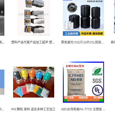
胶原蛋白纺丝母粒 胶原蛋白毛巾 胶原蛋白内衣
塑料产品代客产品加工超声 塑胶熔接
黑色避光10公斤20升25L双层塑料堆码化工桶
雾炮. 路得威 高能雾炮 超远射程雾炮
PVC颗粒 原料 适应多种工艺加工
ABS台湾奇美PA-777D 注塑级 脱模级 模塑...